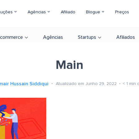
luções
Agências
Afiliado
Blogue
Preços
-commerce
Agências
Startups
Afiliados
Main
mair Hussain Siddiqui
Atualizado em Junho 29, 2022
< 1
min d