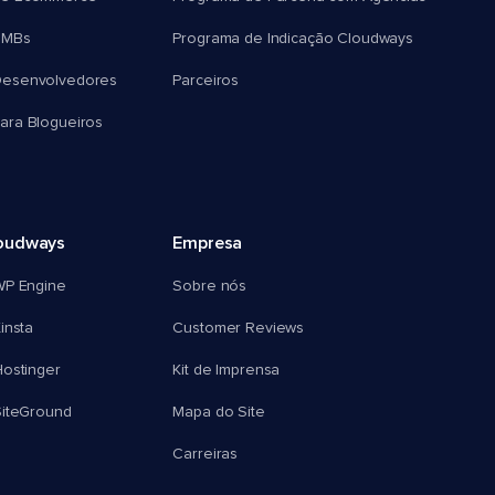
SMBs
Programa de Indicação Cloudways
esenvolvedores
Parceiros
ra Blogueiros
oudways
Empresa
WP Engine
Sobre nós
insta
Customer Reviews
ostinger
Kit de Imprensa
SiteGround
Mapa do Site
Carreiras