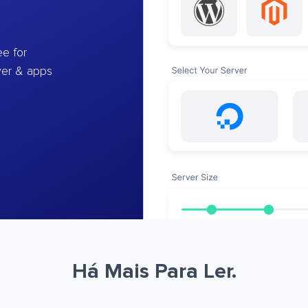
e for
ver & apps
Há Mais Para Ler.