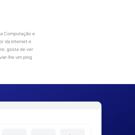
 da Computação e
r da internet e
e, gosta de ver
viar-lhe um ping