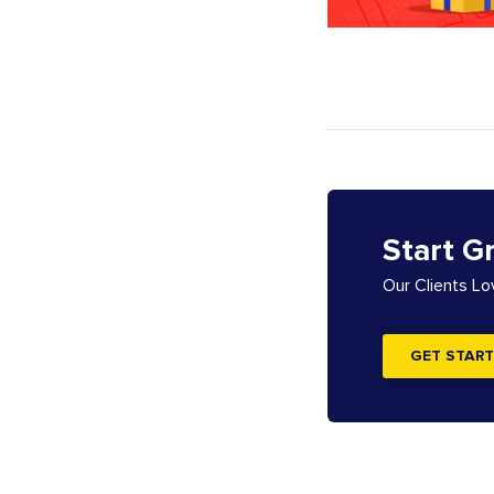
Start G
Our Clients L
GET START