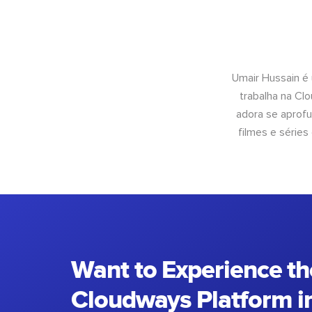
Umair Hussain é
trabalha na Cl
adora se aprof
filmes e séries
Want to Experience th
Cloudways Platform in