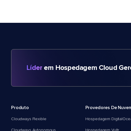
Líder
em Hospedagem Cloud Gere
Produto
Provedores De Nuve
Cloudways Flexible
Hospedagem DigitalOce
Cloudways Autonomous
Hospedagem Vultr