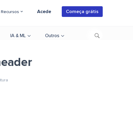
Acede
Começa grátis
Recursos
IA & ML
Outros
header
itura