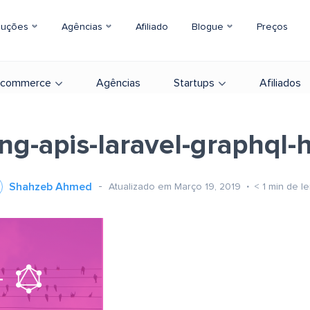
luções
Agências
Afiliado
Blogue
Preços
-commerce
Agências
Startups
Afiliados
ing-apis-laravel-graphql-
Shahzeb Ahmed
Atualizado em Março 19, 2019
< 1
min de le