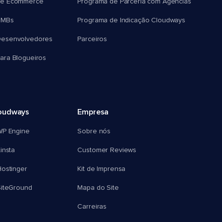
e Ecommerce
Programa de Parceria com Agências
SMBs
Programa de Indicação Cloudways
esenvolvedores
Parceiros
ra Blogueiros
oudways
Empresa
WP Engine
Sobre nós
insta
Customer Reviews
ostinger
Kit de Imprensa
SiteGround
Mapa do Site
Carreiras