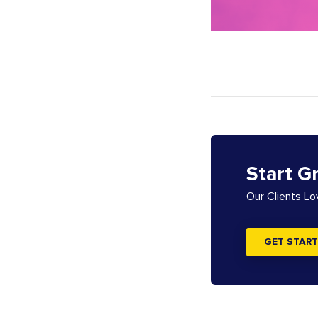
Start G
Our Clients L
GET START