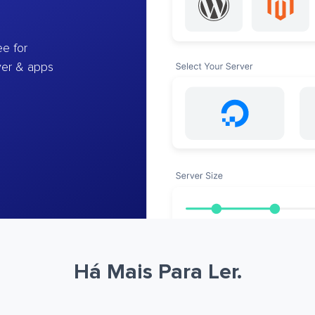
e for
ver & apps
Há Mais Para Ler.