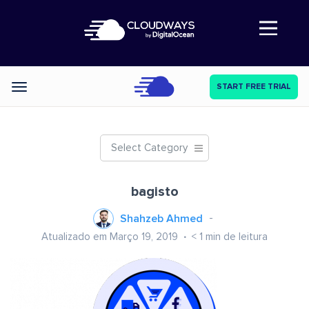
Abre a navegação
START FREE TRIAL
Categories
Select Category
bagisto
Shahzeb Ahmed
Atualizado em Março 19, 2019
< 1
min de leitura