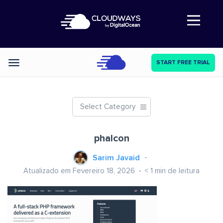
Abre a navegação
START FREE TRIAL
Categories
Select Category
phalcon
Sarim Javaid
Atualizado em Fevereiro 18, 2026
< 1
min de leitura