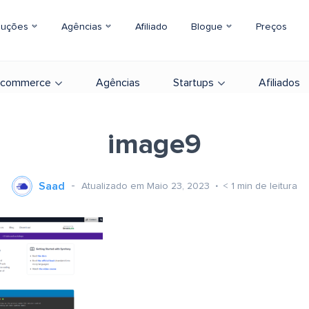
luções
Agências
Afiliado
Blogue
Preços
-commerce
Agências
Startups
Afiliados
image9
Saad
Atualizado em Maio 23, 2023
< 1
min de leitura