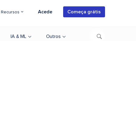
Acede
Começa grátis
Recursos
IA & ML
Outros