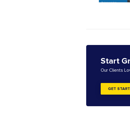
Start G
Our Clients L
GET START