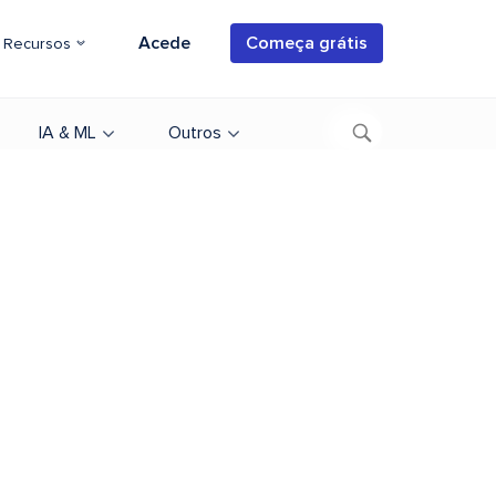
Acede
Começa grátis
Recursos
IA & ML
Outros