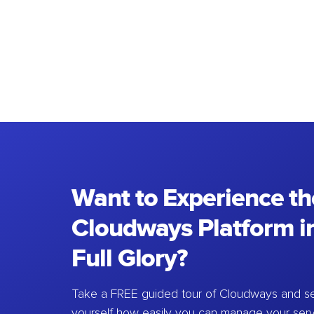
Want to Experience th
Cloudways Platform in
Full Glory?
Take a FREE guided tour of Cloudways and se
yourself how easily you can manage your ser