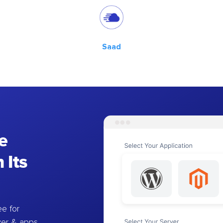
Saad
e
 Its
e for
ver & apps