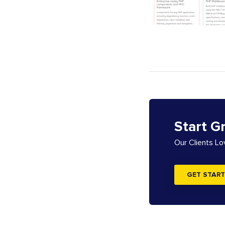
Start G
Our Clients L
GET START