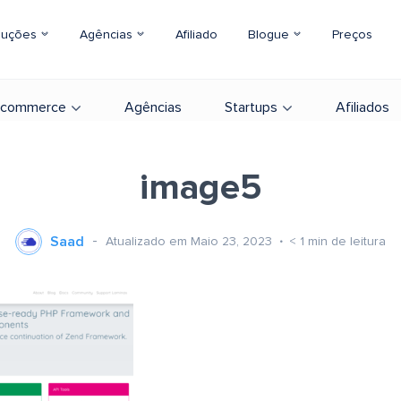
luções
Agências
Afiliado
Blogue
Preços
-commerce
Agências
Startups
Afiliados
image5
Saad
Atualizado em Maio 23, 2023
< 1
min de leitura