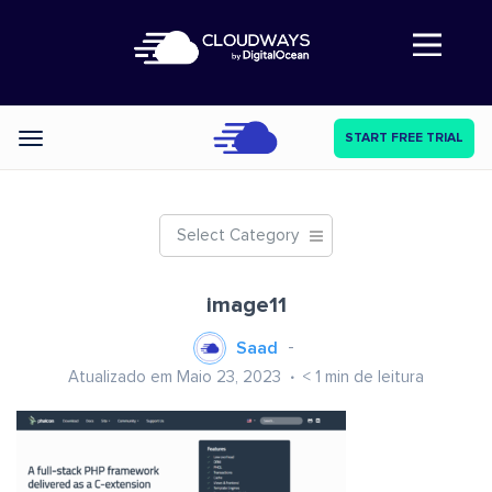
Abre a navegação
START FREE TRIAL
Categories
Select Category
image11
Saad
Atualizado em Maio 23, 2023
< 1
min de leitura