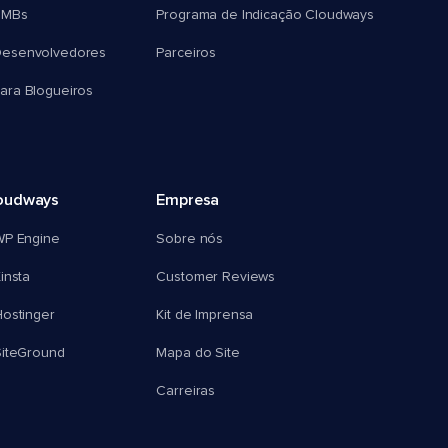
SMBs
Programa de Indicação Cloudways
esenvolvedores
Parceiros
ra Blogueiros
oudways
Empresa
WP Engine
Sobre nós
insta
Customer Reviews
ostinger
Kit de Imprensa
SiteGround
Mapa do Site
Carreiras