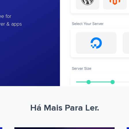
e for
ver & apps
Há Mais Para Ler.