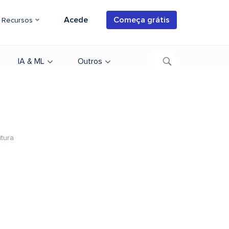
Acede
Começa grátis
Recursos
IA & ML
Outros
itura