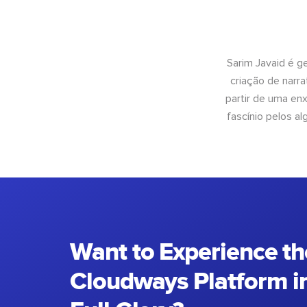
Sarim Javaid é g
criação de narra
partir de uma enx
fascínio pelos a
Want to Experience th
Cloudways Platform in