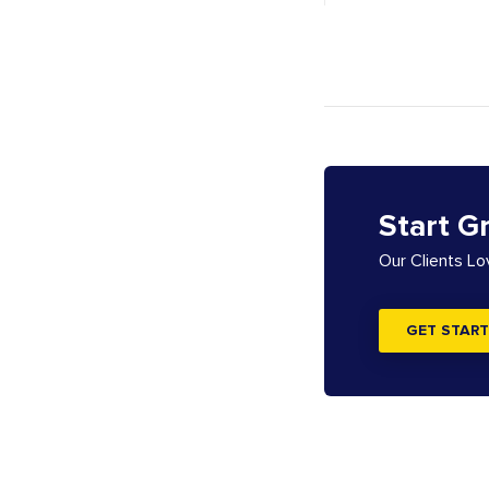
Start G
Our Clients L
GET START