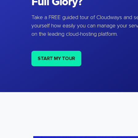
Full Glory?
Take a FREE guided tour of Cloudways and se
yourself how easily you can manage your ser
on the leading cloud-hosting platform.
START MY TOUR