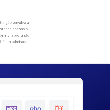
 função envolve a
istórias coesas a
dade e um profundo
l, é um admirador