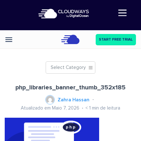
Abre a navegação
START FREE TRIAL
Categories
Select Category
php_libraries_banner_thumb_352x185
Zahra Hassan
Atualizado em Maio 7, 2026
< 1
min de leitura