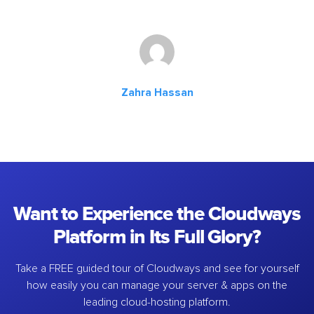
Zahra Hassan
Want to Experience the Cloudways
Platform in Its Full Glory?
Take a FREE guided tour of Cloudways and see for yourself
how easily you can manage your server & apps on the
leading cloud-hosting platform.