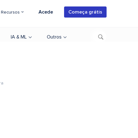
Acede
Começa grátis
Recursos
IA & ML
Outros
ra