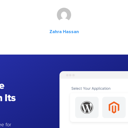
Zahra Hassan
e
 Its
e for