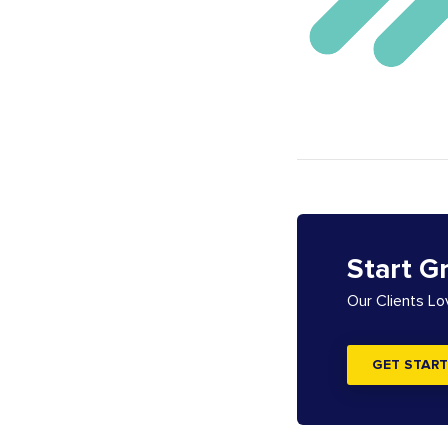
Start G
Our Clients L
GET START