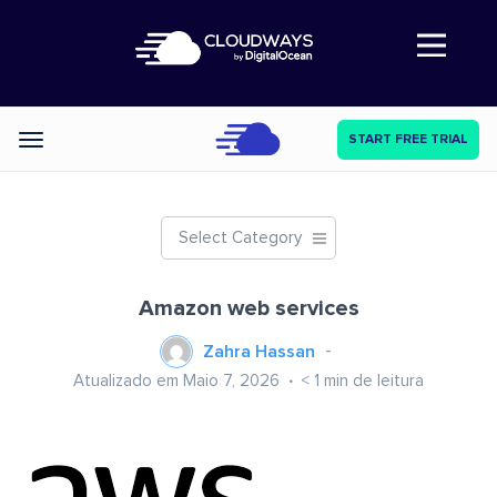
Abre a navegação
START FREE TRIAL
Categories
Select Category
Amazon web services
Zahra Hassan
Atualizado em Maio 7, 2026
< 1
min de leitura