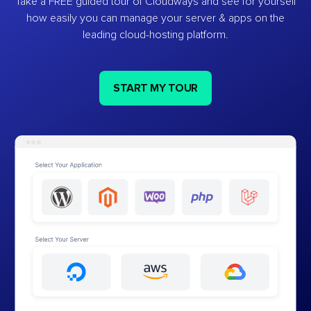
Take a FREE guided tour of Cloudways and see for yourself
how easily you can manage your server & apps on the
leading cloud-hosting platform.
START MY TOUR