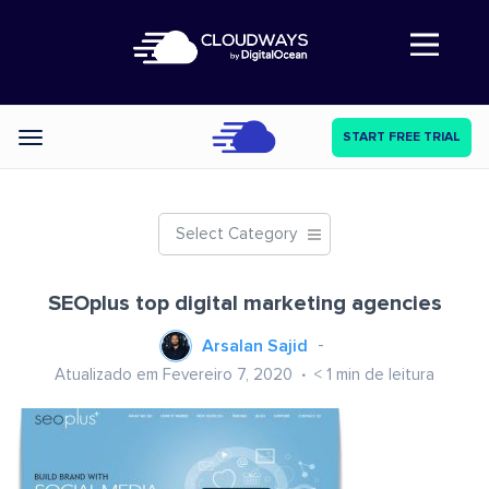
Abre a navegação
START FREE TRIAL
Categories
Select Category
SEOplus top digital marketing agencies
Arsalan Sajid
Atualizado em Fevereiro 7, 2020
< 1
min de leitura