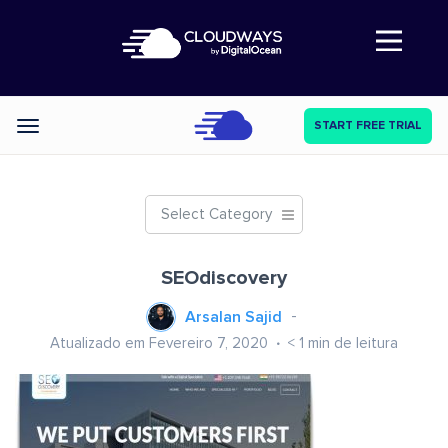
Abre a navegação
START FREE TRIAL
Categories
Select Category
SEOdiscovery
Arsalan Sajid
Atualizado em Fevereiro 7, 2020
< 1
min de leitura