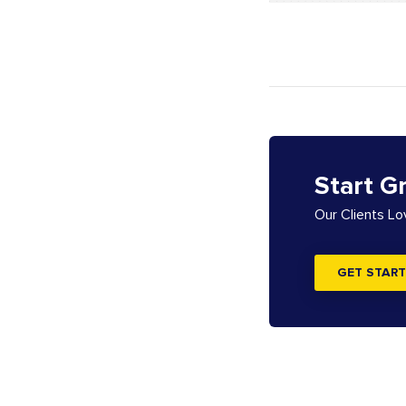
Start G
Our Clients L
GET START