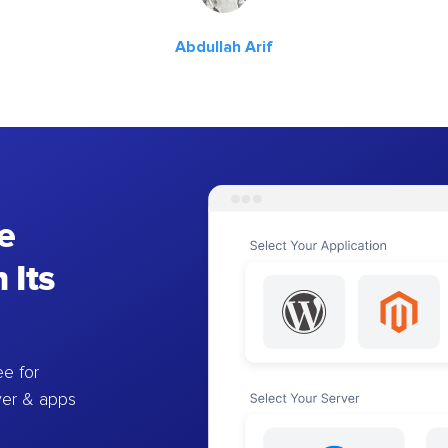
Abdullah Arif
e
 Its
e for
ver & apps