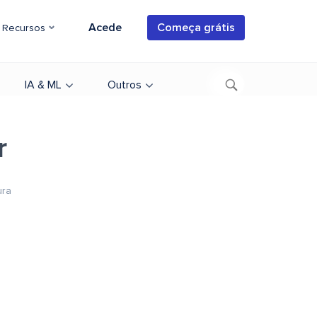
Acede
Começa grátis
Recursos
IA & ML
Outros
r
ura