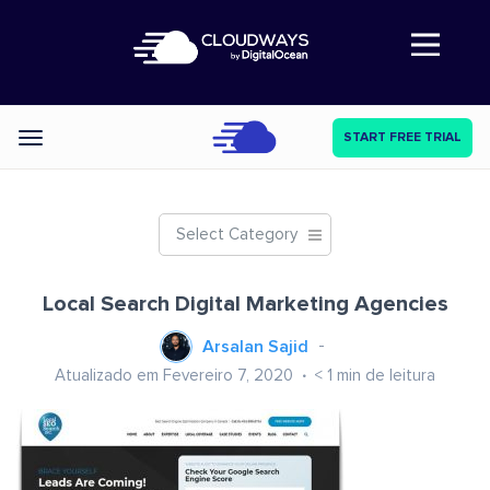
Abre a navegação
START FREE TRIAL
Categories
Select Category
Local Search Digital Marketing Agencies
Arsalan Sajid
Atualizado em Fevereiro 7, 2020
< 1
min de leitura