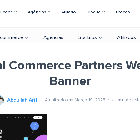
luções
Agências
Afiliado
Blogue
Preços
-commerce
Agências
Startups
Afiliados
al Commerce Partners W
Banner
Abdullah Arif
Atualizado em Março 19, 2025
< 1
min de leit