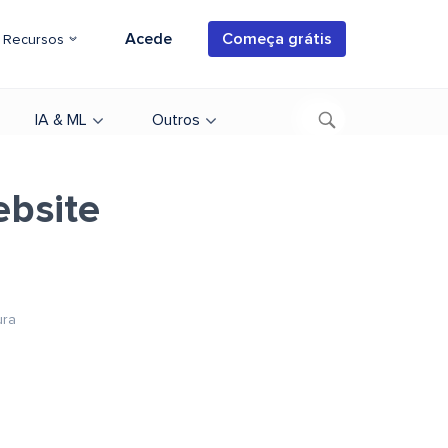
Acede
Começa grátis
Recursos
IA & ML
Outros
ebsite
ura