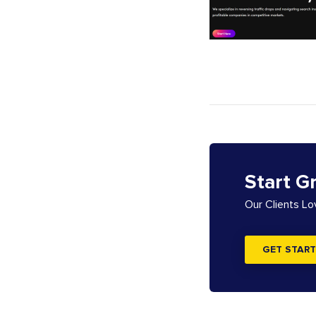
Start G
Our Clients L
GET START