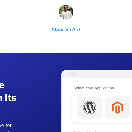
Abdullah Arif
e
 Its
e for