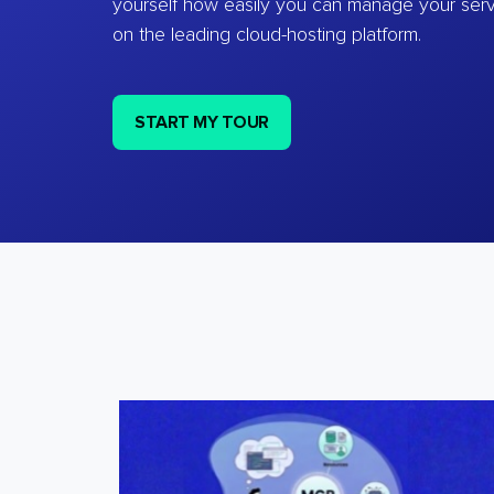
yourself how easily you can manage your ser
on the leading cloud-hosting platform.
START MY TOUR