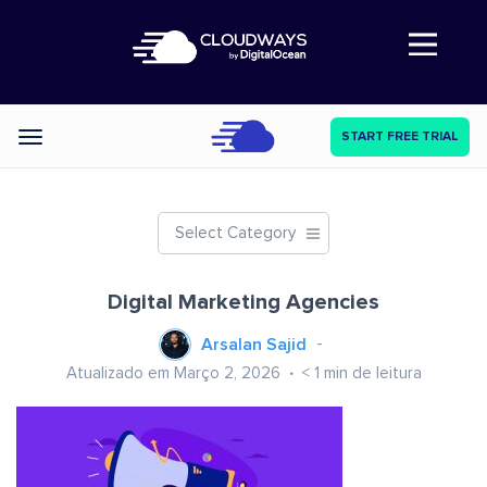
Abre a navegação
START FREE TRIAL
Categories
Select Category
Digital Marketing Agencies
Arsalan Sajid
Atualizado em Março 2, 2026
< 1
min de leitura