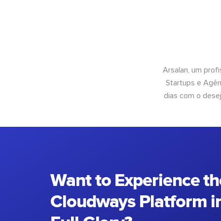
Arsalan, um prof
Startups e Agên
dias com o desej
Want to Experience th
Cloudways Platform in