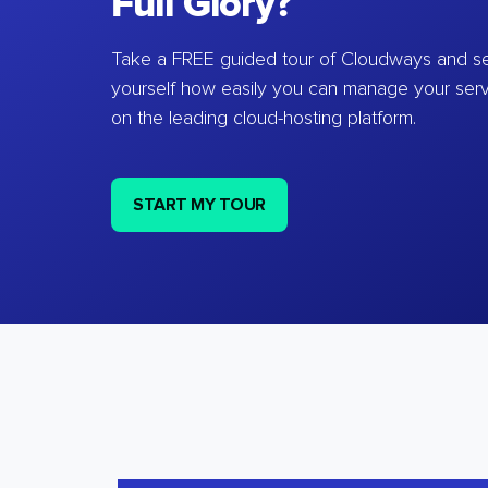
Full Glory?
Take a FREE guided tour of Cloudways and se
yourself how easily you can manage your ser
on the leading cloud-hosting platform.
START MY TOUR