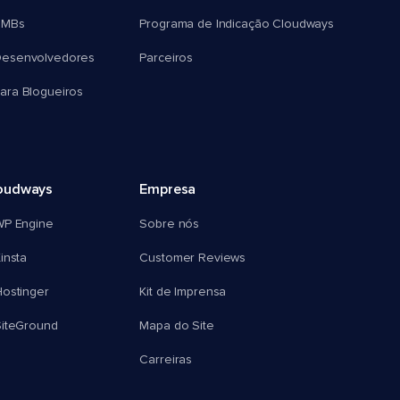
SMBs
Programa de Indicação Cloudways
esenvolvedores
Parceiros
ra Blogueiros
oudways
Empresa
WP Engine
Sobre nós
insta
Customer Reviews
ostinger
Kit de Imprensa
SiteGround
Mapa do Site
Carreiras