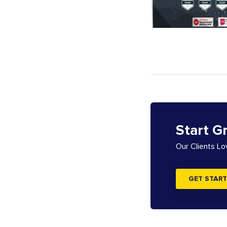
Start G
Our Clients L
GET START