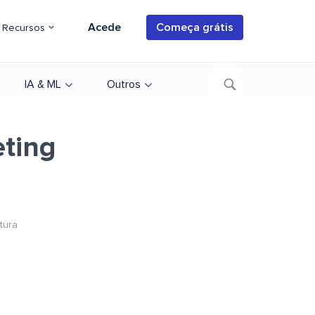
Acede
Começa grátis
Recursos
IA & ML
Outros
eting
tura