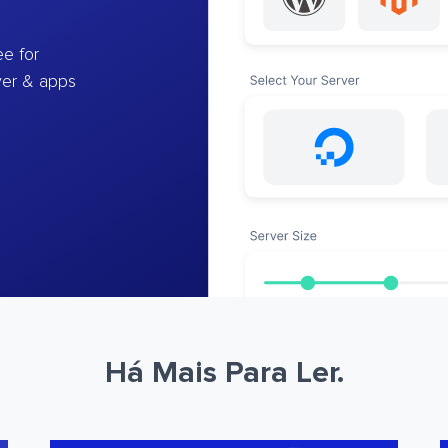
e for
ver & apps
Há Mais Para Ler.