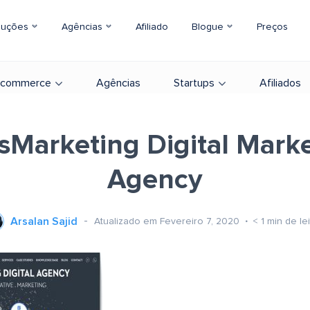
luções
Agências
Afiliado
Blogue
Preços
-commerce
Agências
Startups
Afiliados
sMarketing Digital Mark
Agency
Arsalan Sajid
Atualizado em Fevereiro 7, 2020
< 1
min de lei