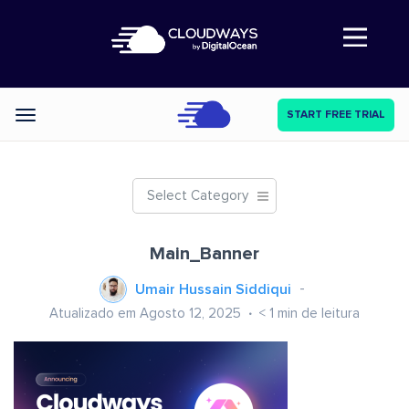
Abre a navegação
START FREE TRIAL
Categories
Select Category
Main_Banner
Umair Hussain Siddiqui
Atualizado em Agosto 12, 2025
< 1
min de leitura