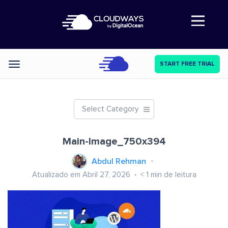
Abre a navegação
START FREE TRIAL
Categories
Select Category
Main-Image_750x394
Abdul Rehman
Atualizado em Abril 27, 2026
< 1
min de leitura