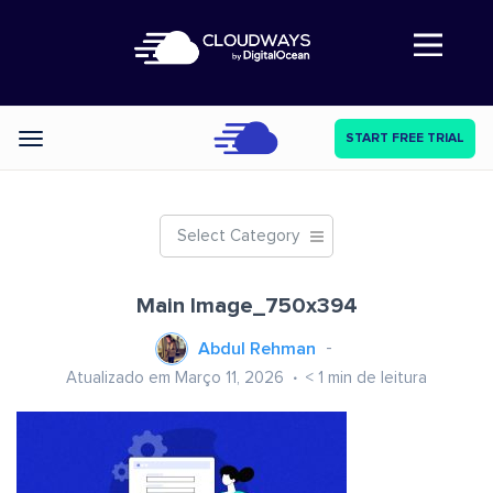
Abre a navegação
START FREE TRIAL
Categories
Select Category
Main Image_750x394
Abdul Rehman
Atualizado em Março 11, 2026
< 1
min de leitura