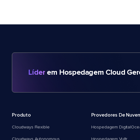
Líder
em Hospedagem Cloud Gere
Produto
Provedores De Nuve
Cloudways Flexible
Hospedagem DigitalOce
Cloudways Autonomous
Hospedagem Vultr