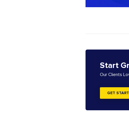
Start G
Our Clients L
GET START