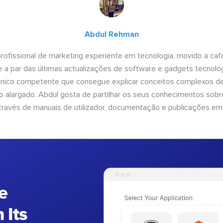
Abdul Rehman
ofissional de marketing experiente em tecnologia, movido a café 
 a par das últimas actualizações de software e gadgets tecnol
cnico competente que consegue explicar conceitos complexos d
o alargado. Abdul gosta de partilhar os seus conhecimentos sobre
ravés de manuais de utilizador, documentação e publicações em
e
 Its