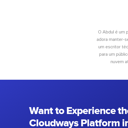
O Abdul é um pr
adora manter-se
um escritor té
para um públic
nuvem at
Want to Experience th
Cloudways Platform in