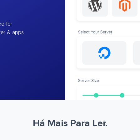
e for
ver & apps
Há Mais Para Ler.