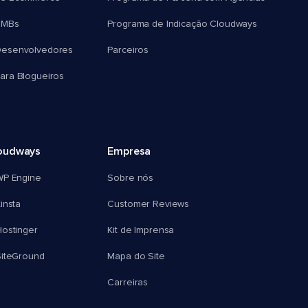
SMBs
Programa de Indicação Cloudways
esenvolvedores
Parceiros
ra Blogueiros
oudways
Empresa
WP Engine
Sobre nós
insta
Customer Reviews
ostinger
Kit de Imprensa
SiteGround
Mapa do Site
Carreiras