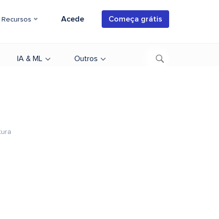
Acede
Começa grátis
Recursos
IA & ML
Outros
tura