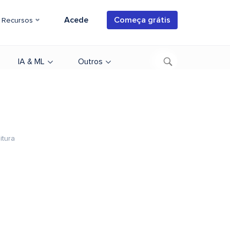
Acede
Começa grátis
Recursos
IA & ML
Outros
itura