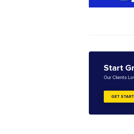
Start G
Our Clients L
GET START