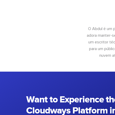
O Abdul é um pr
adora manter-se
um escritor té
para um públic
nuvem at
Want to Experience th
Cloudways Platform in