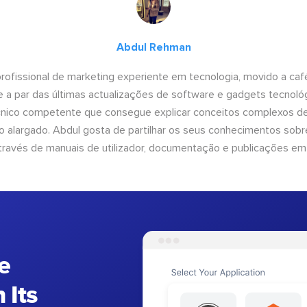
Abdul Rehman
ofissional de marketing experiente em tecnologia, movido a café 
 a par das últimas actualizações de software e gadgets tecnol
cnico competente que consegue explicar conceitos complexos d
o alargado. Abdul gosta de partilhar os seus conhecimentos sobre
ravés de manuais de utilizador, documentação e publicações em
e
 Its