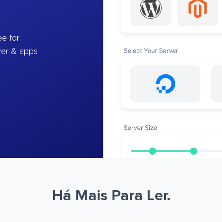
e for
ver & apps
Há Mais Para Ler.