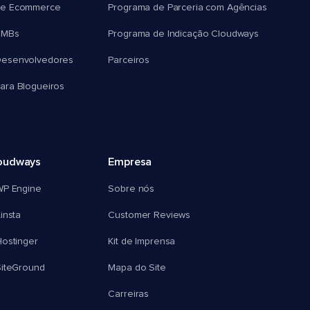
e Ecommerce
Programa de Parceria com Agências
SMBs
Programa de Indicação Cloudways
esenvolvedores
Parceiros
ra Blogueiros
oudways
Empresa
WP Engine
Sobre nós
insta
Customer Reviews
ostinger
Kit de Imprensa
SiteGround
Mapa do Site
Carreiras