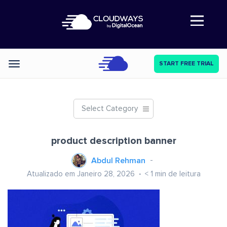
Abre a navegação
START FREE TRIAL
Categories
Select Category
product description banner
Abdul Rehman
Atualizado em Janeiro 28, 2026
< 1
min de leitura