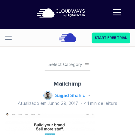
Abre a navegação
START FREE TRIAL
Categories
Select Category
Mailchimp
Sajjad Shahid
Atualizado em Junho 29, 2017
< 1
min de leitura