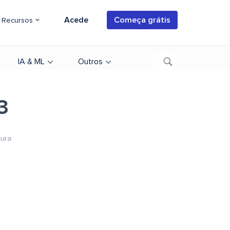
Acede
Começa grátis
Recursos
IA & ML
Outros
3
tura