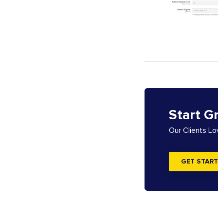
Start G
Our Clients L
GET START