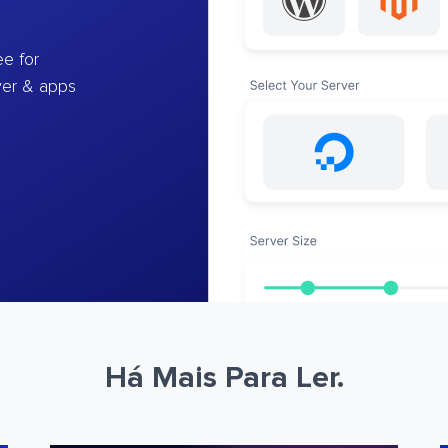
e for
ver & apps
Há Mais Para Ler.