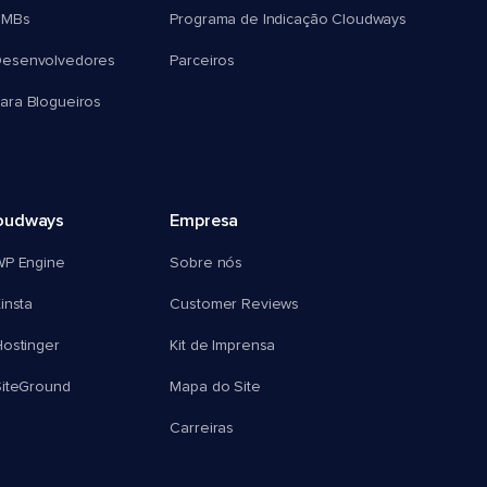
SMBs
Programa de Indicação Cloudways
esenvolvedores
Parceiros
ra Blogueiros
oudways
Empresa
WP Engine
Sobre nós
insta
Customer Reviews
ostinger
Kit de Imprensa
SiteGround
Mapa do Site
Carreiras