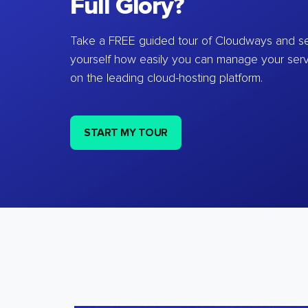
Full Glory?
Take a FREE guided tour of Cloudways and se
yourself how easily you can manage your ser
on the leading cloud-hosting platform.
START MY TOUR