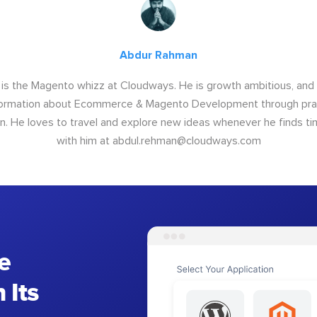
Abdur Rahman
s the Magento whizz at Cloudways. He is growth ambitious, and 
formation about Ecommerce & Magento Development through pra
. He loves to travel and explore new ideas whenever he finds ti
with him at
abdul.rehman@cloudways.com
e
 Its