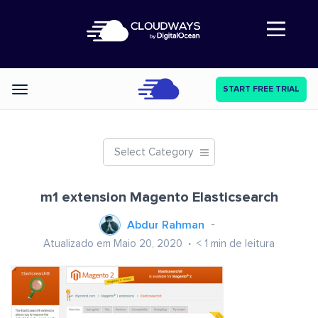
Abre a navegação
START FREE TRIAL
Categories
Select Category
m1 extension Magento Elasticsearch
Abdur Rahman
Atualizado em Maio 20, 2020
< 1
min de leitura