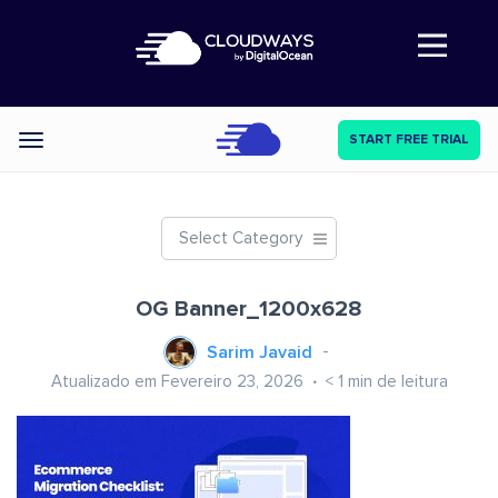
Abre a navegação
START FREE TRIAL
Categories
Select Category
OG Banner_1200x628
Sarim Javaid
Atualizado em Fevereiro 23, 2026
< 1
min de leitura