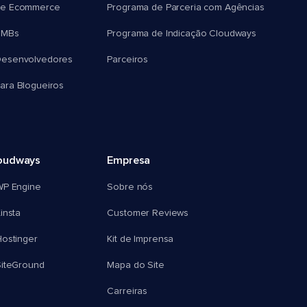
e Ecommerce
Programa de Parceria com Agências
SMBs
Programa de Indicação Cloudways
esenvolvedores
Parceiros
ra Blogueiros
oudways
Empresa
WP Engine
Sobre nós
insta
Customer Reviews
ostinger
Kit de Imprensa
SiteGround
Mapa do Site
Carreiras