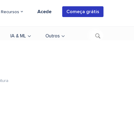
Acede
Começa grátis
Recursos
IA & ML
Outros
itura