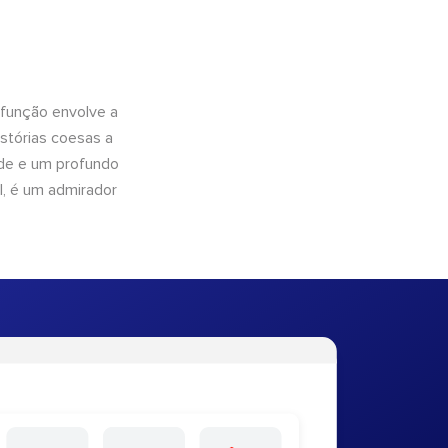
 função envolve a
istórias coesas a
dade e um profundo
l, é um admirador