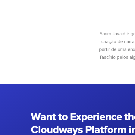
Sarim Javaid é g
criação de narra
partir de uma enx
fascínio pelos a
Want to Experience th
Cloudways Platform in