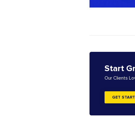
Start G
Our Clients L
GET START