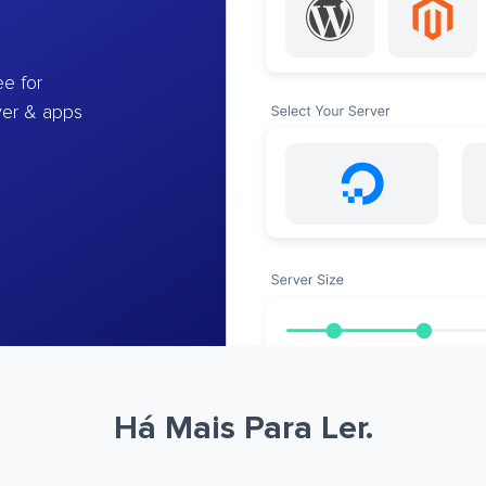
e for
ver & apps
Há Mais Para Ler.