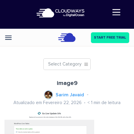
Abre a navegação
START FREE TRIAL
Categories
Select Category
image9
Sarim Javaid
Atualizado em Fevereiro 22, 2026
< 1
min de leitura