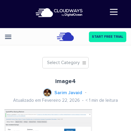
Abre a navegação
START FREE TRIAL
Categories
Select Category
image4
Sarim Javaid
Atualizado em Fevereiro 22, 2026
< 1
min de leitura