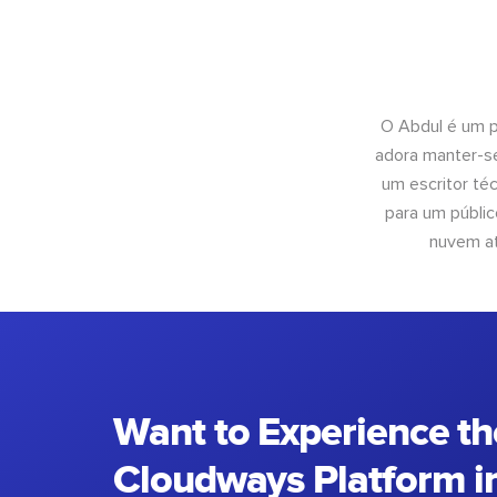
O Abdul é um pr
adora manter-se
um escritor té
para um públic
nuvem at
Want to Experience th
Cloudways Platform in