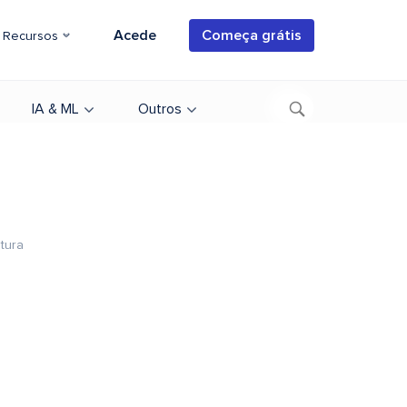
Acede
Começa grátis
Recursos
IA & ML
Outros
itura