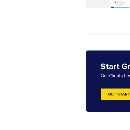
Start G
Our Clients L
GET START