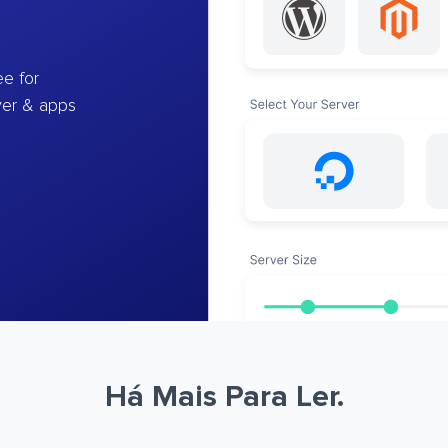
e for
ver & apps
Há Mais Para Ler.