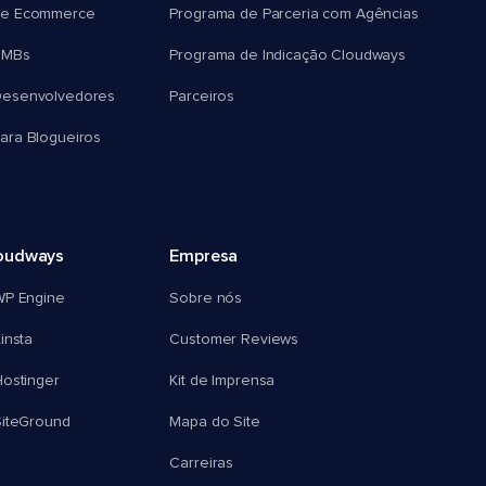
e Ecommerce
Programa de Parceria com Agências
SMBs
Programa de Indicação Cloudways
esenvolvedores
Parceiros
ra Blogueiros
oudways
Empresa
WP Engine
Sobre nós
insta
Customer Reviews
ostinger
Kit de Imprensa
SiteGround
Mapa do Site
Carreiras