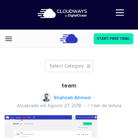
Abre a navegação
START FREE TRIAL
Categories
Select Category
team
Shahzeb Ahmed
Atualizado em Agosto 27, 2018
< 1
min de leitura