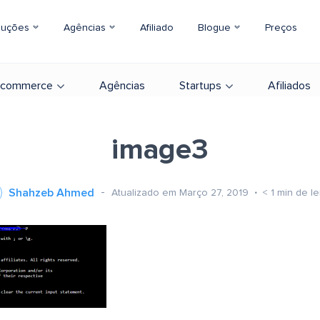
luções
Agências
Afiliado
Blogue
Preços
-commerce
Agências
Startups
Afiliados
image3
Shahzeb Ahmed
Atualizado em Março 27, 2019
< 1
min de le