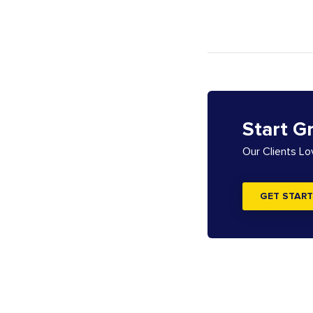
Start G
Our Clients L
GET START