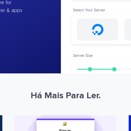
e for
ver & apps
Há Mais Para Ler.