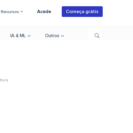
Acede
Começa grátis
Recursos
IA & ML
Outros
itura