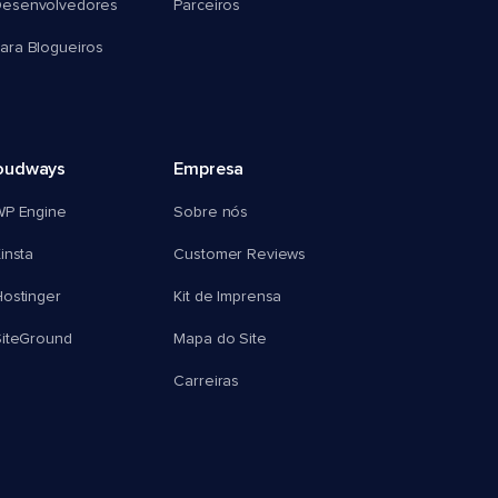
esenvolvedores
Parceiros
ra Blogueiros
oudways
Empresa
WP Engine
Sobre nós
insta
Customer Reviews
ostinger
Kit de Imprensa
SiteGround
Mapa do Site
Carreiras