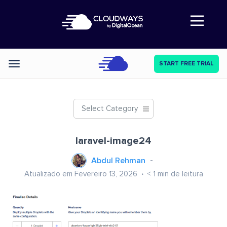
Abre a navegação
START FREE TRIAL
Categories
Select Category
laravel-image24
Abdul Rehman
Atualizado em Fevereiro 13, 2026
< 1
min de leitura