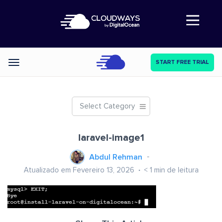
Abre a navegação
START FREE TRIAL
Categories
Select Category
laravel-image1
Abdul Rehman
Atualizado em Fevereiro 13, 2026
< 1
min de leitura