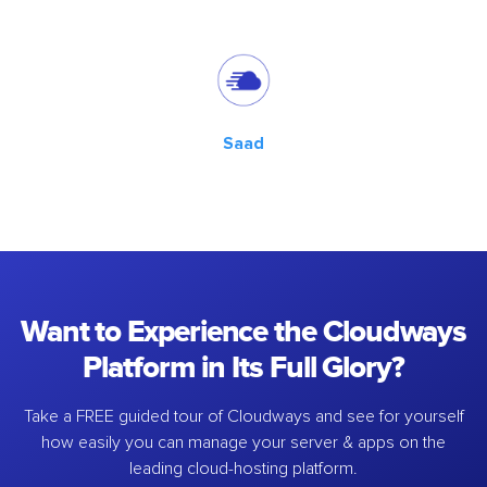
Saad
Want to Experience the Cloudways
Platform in Its Full Glory?
Take a FREE guided tour of Cloudways and see for yourself
how easily you can manage your server & apps on the
leading cloud-hosting platform.