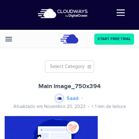
Abre a navegação
START FREE TRIAL
Categories
Select Category
Main Image_750x394
Saad
Atualizado em Novembro 20, 2023
< 1
min de leitura