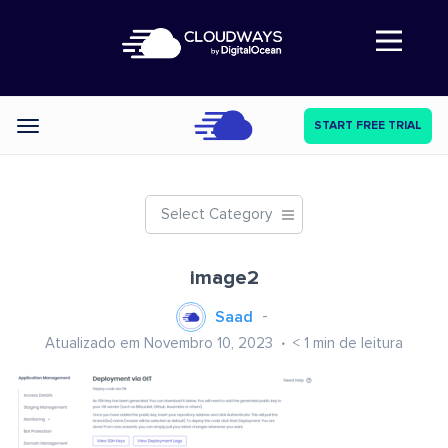
Abre a navegação
START FREE TRIAL
Categories
Select Category
image2
Saad
Atualizado em Novembro 10, 2023
< 1
min de leitura