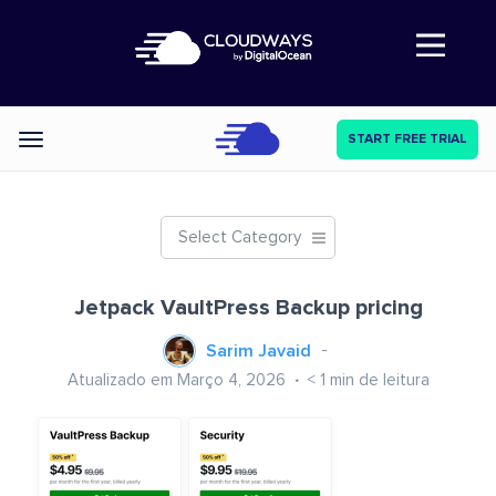
Abre a navegação
START FREE TRIAL
Categories
Select Category
Jetpack VaultPress Backup pricing
Sarim Javaid
Atualizado em Março 4, 2026
< 1
min de leitura