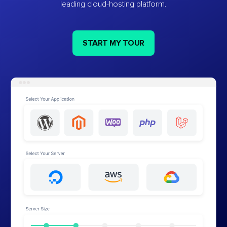
leading cloud-hosting platform.
START MY TOUR