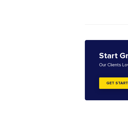
Start G
Our Clients L
GET START