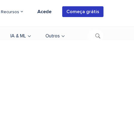
Acede
Começa grátis
Recursos
IA & ML
Outros