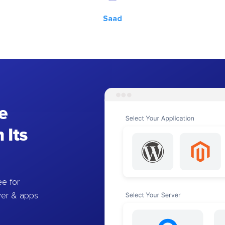
Saad
e
 Its
e for
ver & apps