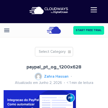
Abre a navegação
START FREE TRIAL
Categories
Select Category
paypal_pt_og_1200x628
Zahra Hassan
Atualizado em Junho 2, 2026
< 1
min de leitura