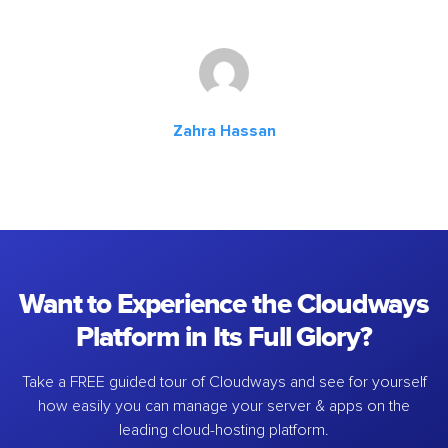
Zahra Hassan
Want to Experience the Cloudways
Platform in Its Full Glory?
Take a FREE guided tour of Cloudways and see for yourself
how easily you can manage your server & apps on the
leading cloud-hosting platform.