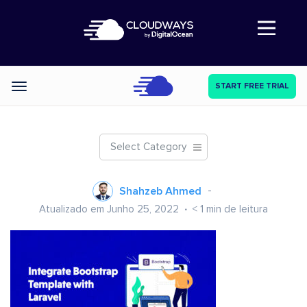
Abre a navegação
START FREE TRIAL
Categories
Select Category
Shahzeb Ahmed
Atualizado em Junho 25, 2022
< 1
min de leitura