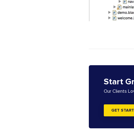
Start G
Our Clients L
GET START