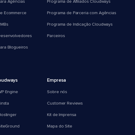
ara Agências
Programa de Afiliados Cloudways
e Ecommerce
Programa de Parceria com Agências
SMBs
Programa de Indicação Cloudways
esenvolvedores
Parceiros
ra Blogueiros
oudways
Empresa
WP Engine
Sobre nós
insta
Customer Reviews
ostinger
Kit de Imprensa
SiteGround
Mapa do Site