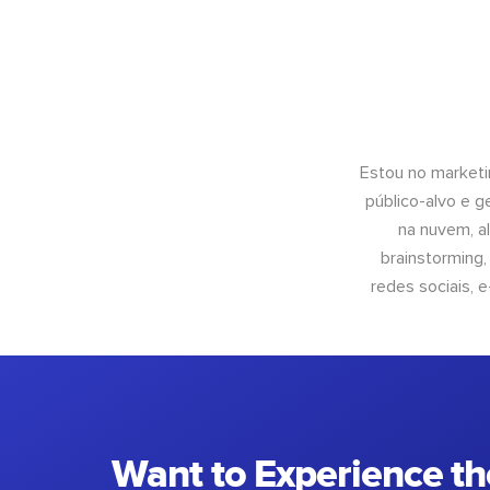
Estou no marketi
público-alvo e 
na nuvem, al
brainstorming
redes sociais, 
Want to Experience th