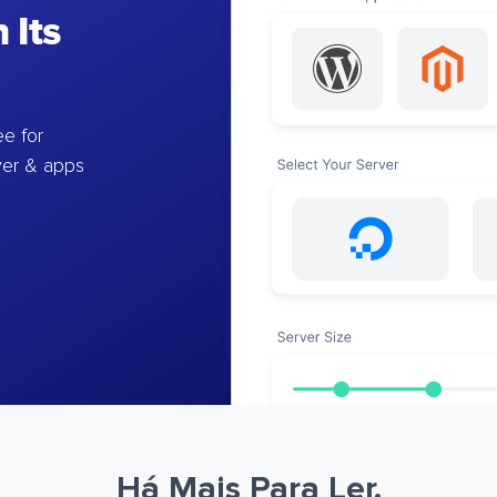
 Its
e for
ver & apps
Há Mais Para Ler.