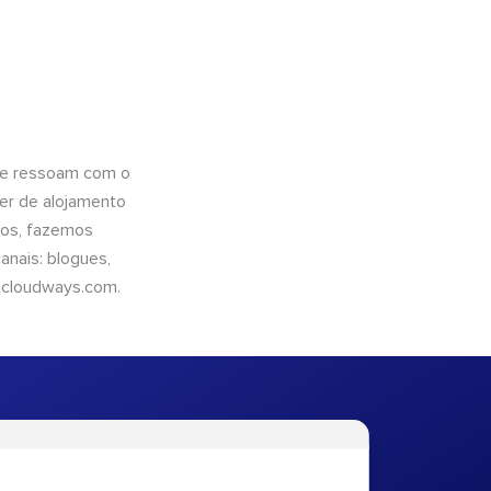
que ressoam com o
er de alojamento
ntos, fazemos
nais: blogues,
cloudways.com
.