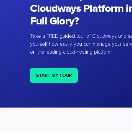
Cloudways Platform in
Full Glory?
Take a FREE guided tour of Cloudways and se
yourself how easily you can manage your ser
on the leading cloud-hosting platform.
START MY TOUR