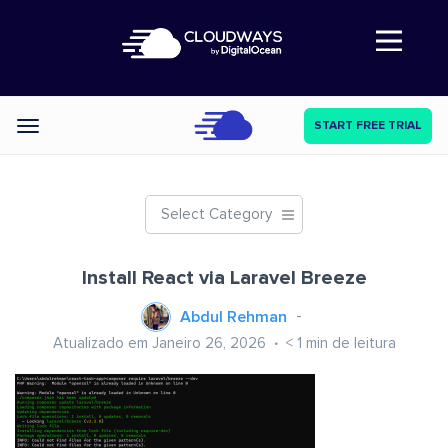
Abre a navegação
START FREE TRIAL
Categories
Select Category
Install React via Laravel Breeze
Abdul Rehman
Atualizado em Janeiro 26, 2026
< 1
min de leitura