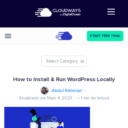
Abre a navegação
START FREE TRIAL
Categories
Select Category
How to Install & Run WordPress Locally
Abdul Rehman
Atualizado em Maio 4, 2023
< 1
min de leitura