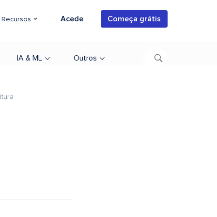
Acede
Começa grátis
Recursos
IA & ML
Outros
itura