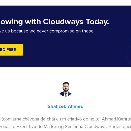
rowing with Cloudways Today.
ove us because we never compromise on these
ED FREE
Shahzeb Ahmed
a (com uma chávena de chá) e um criativo de noite. Ahmad Kamra
onais e Executivo de Marketing Sénior na Cloudways. Podes enco