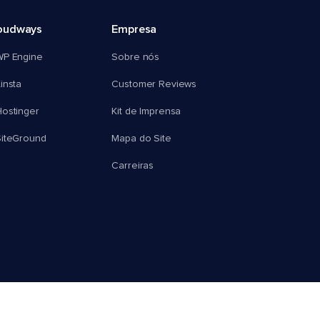
oudways
Empresa
WP Engine
Sobre nós
insta
Customer Reviews
ostinger
Kit de Imprensa
SiteGround
Mapa do Site
Carreiras
© 2026 Cloudways, LLC