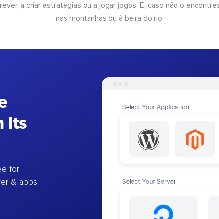
rever, a criar estratégias ou a jogar jogos. E, caso não o encontres
nas montanhas ou à beira do rio.
e
 Its
e for
ver & apps