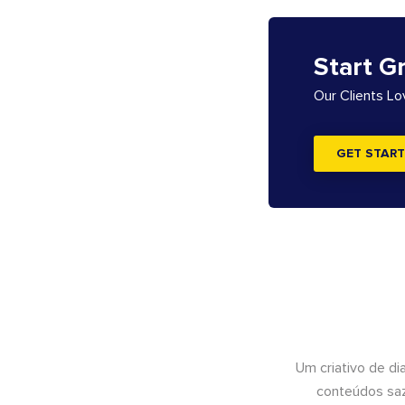
Start G
Our Clients L
GET START
Um criativo de di
conteúdos saz