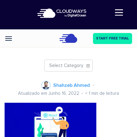
Abre a navegação
START FREE TRIAL
Categories
Select Category
Shahzeb Ahmed
Atualizado em Junho 16, 2022
< 1
min de leitura