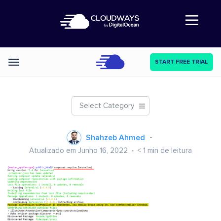
Abre a navegação
START FREE TRIAL
Categories
Select Category
Shahzeb Ahmed
Atualizado em Junho 16, 2022
< 1
min de leitura