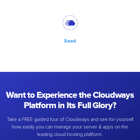
Saad
Want to Experience the Cloudways
Platform in Its Full Glory?
Take a FREE guided tour of Cloudways and see for yourself
how easily you can manage your server & apps on the
leading cloud-hosting platform.