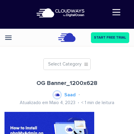
Abre a navegação
START FREE TRIAL
Categories
Select Category
OG Banner_1200x628
Saad
Atualizado em Maio 4, 2023
< 1
min de leitura